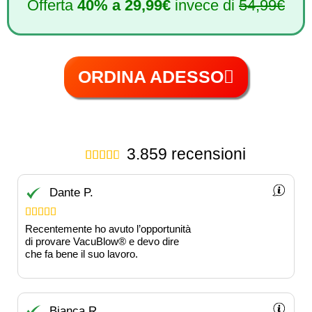
Offerta
40% a
29,99€
invece di
54,99€
ORDINA ADESSO
3.859 recensioni





Dante P.





Recentemente ho avuto l’opportunità
di provare VacuBlow®️ e devo dire
che fa bene il suo lavoro.
Bianca R.