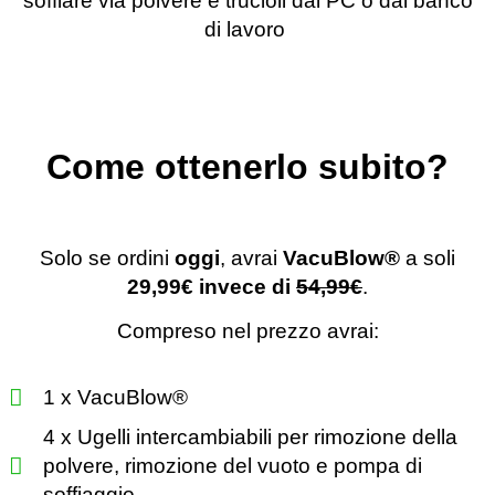
soffiare via polvere e trucioli dal PC o dal banco
di lavoro
Come ottenerlo subito?
Solo se ordini
oggi
, avrai
VacuBlow®️
a soli
29,99€ invece di
54,99€
.
Compreso nel prezzo avrai:
1 x VacuBlow®️
4 x Ugelli intercambiabili per rimozione della
polvere, rimozione del vuoto e pompa di
soffiaggio.