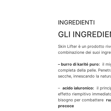
INGREDIENTI
GLI INGREDIEN
Skin Lifter è un prodotto riv
combinazione dei suoi ingred
– burro di karité puro:
il mig
completa della pelle. Penetra
secche, innescando la natura
–
acido ialuronico:
il princi
effetto riempitivo immediato,
bisogno per combattere
ru
precoce