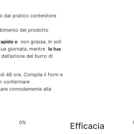
o dal pratico contenitore
rbimento del prodotto
rapido e
non grassa. In soli
a tua giornata, mentre
la tua
dall’azione del burro di
 di 48 ore. Compila il form e
er confermare
gare comodamente alla
0
%
Efficacia