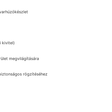
avarhúzókészlet
kivitel)
rület megvilágítására
biztonságos rögzítéséhez