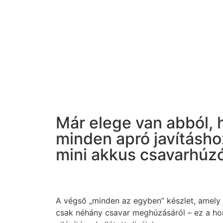
Már elege van abból, 
minden apró javításho
mini akkus csavarhúzó
A végső „minden az egyben” készlet, amely e
csak néhány csavar meghúzásáról – ez a hord