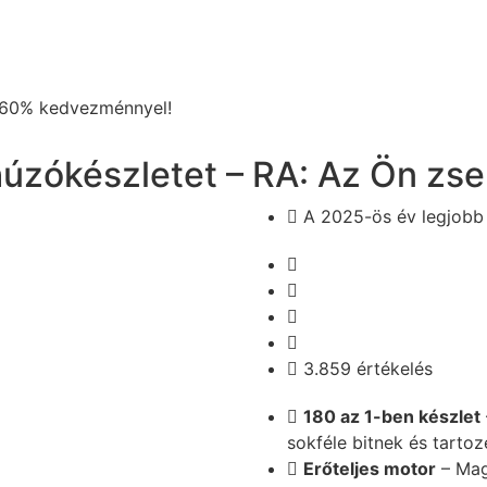
 60% kedvezménnyel!
húzókészletet – RA: Az Ön zs
A 2025-ös év legjobb
3.859 értékelés
180 az 1-ben készlet
sokféle bitnek és tarto
Erőteljes motor
– Mag