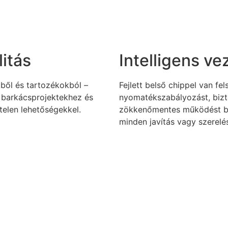
itás
Intelligens v
kből és tartozékokból –
Fejlett belső chippel van fe
, barkácsprojektekhez és
nyomatékszabályozást, biz
elen lehetőségekkel.
zökkenőmentes működést biz
minden javítás vagy szerelé