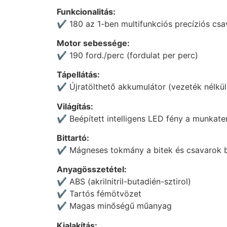
Funkcionalitás:
✔️ 180 az 1-ben multifunkciós precíziós cs
Motor sebessége:
✔️ 190 ford./perc (fordulat per perc)
Tápellátás:
✔️ Újratölthető akkumulátor (vezeték nélküli 
Világítás:
✔️ Beépített intelligens LED fény a munkate
Bittartó:
✔️ Mágneses tokmány a bitek és csavarok 
Anyagösszetétel:
✔️ ABS (akrilnitril-butadién-sztirol)
✔️ Tartós fémötvözet
✔️ Magas minőségű műanyag
Kialakítás: