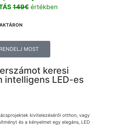
TÁS
149€
értékben
RAKTÁRON
RENDELJ MOST
zerszámot keresi
 intelligens LED-es
ácsprojektek kivitelezéséről otthon, vagy
esítményt és a kényelmet egy elegáns, LED