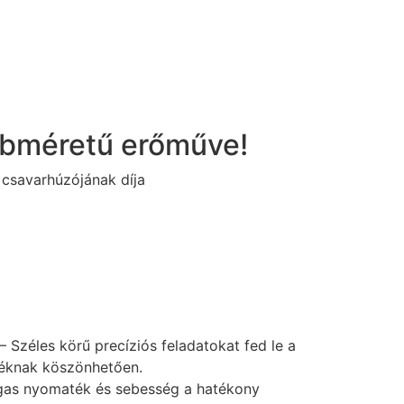
ebméretű erőműve!
 csavarhúzójának díja
– Széles körű precíziós feladatokat fed le a
zéknak köszönhetően.
as nyomaték és sebesség a hatékony