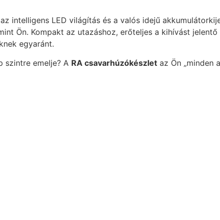
az intelligens LED világítás és a valós idejű akkumulátorki
t Ön. Kompakt az utazáshoz, erőteljes a kihívást jelentő f
knek egyaránt.
b szintre emelje? A
RA csavarhúzókészlet
az Ön „minden 