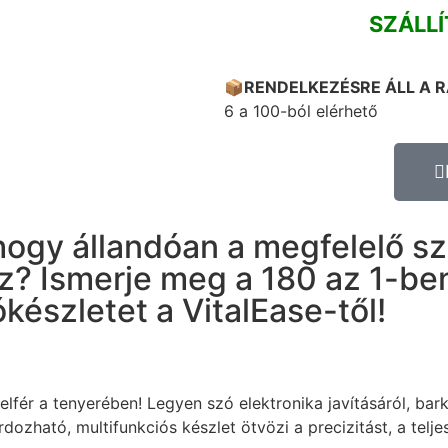
SZÁLLÍ
📦
RENDELKEZÉSRE ÁLL A 
6 a 100-ból elérhető
hogy állandóan a megfelelő s
z? Ismerje meg a 180 az 1-ben
készletet a VitalEase-től!
lfér a tenyerében! Legyen szó elektronika javításáról, bark
ozható, multifunkciós készlet ötvözi a precizitást, a telj