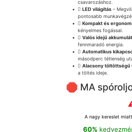
csavarozáshoz.
LED világítás
– Megvilá
pontosabb munkavégzés
Kompakt és ergonom
kényelmes fogással.
Valós idejű akkumulát
fennmaradó energia.
Automatikus kikapcs
másodperc tétlenség ut
Alacsony töltöttségű
a töltés ideje.
🛑 MA spóroljo
A nagy kereslet miatt
60%
kedvezmé