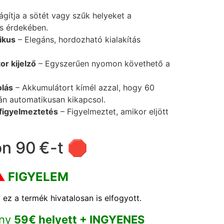
gítja a sötét vagy szűk helyeket a
 érdekében.
ikus
– Elegáns, hordozható kialakítás
or kijelző
– Egyszerűen nyomon követhető a
olás
– Akkumulátort kímél azzal, hogy 60
án automatikusan kikapcsol.
 figyelmeztetés
– Figyelmeztet, amikor eljött
n 90 €-t 🛑
⚠️
FIGYELEM
 ez a termék hivatalosan is elfogyott.
ny
59€ helyett + INGYENES