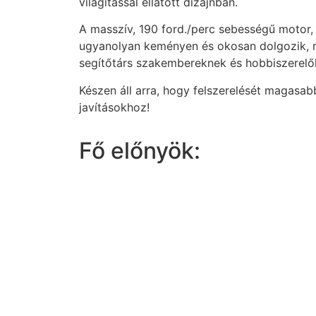
világítással ellátott dizájnban.
A masszív, 190 ford./perc sebességű motor, 
ugyanolyan keményen és okosan dolgozik, min
segítőtárs szakembereknek és hobbiszerelő
Készen áll arra, hogy felszerelését magasab
javításokhoz!
Fő előnyök: