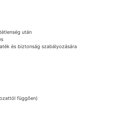
étlenség után
és
maték és biztonság szabályozására
rozattól függően)