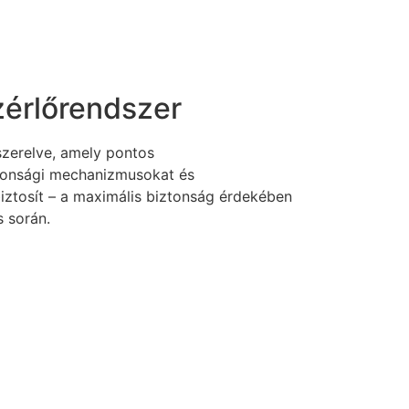
ezérlőrendszer
lszerelve, amely pontos
tonsági mechanizmusokat és
tosít – a maximális biztonság érdekében
s során.