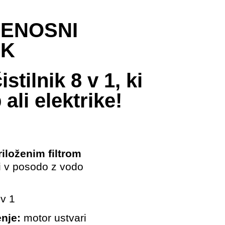
ENOSNI
IK
tilnik 8 v 1, ki
ali elektrike!
iloženim filtrom
di v posodo z vodo
 v 1
nje:
motor ustvari