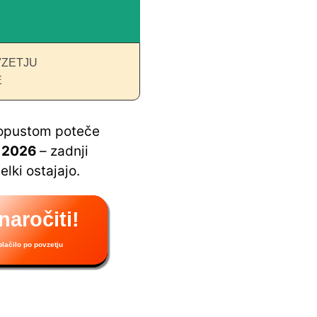
VZETJU
E
opustom poteče
t 2026
– zadnji
elki ostajajo.
naročiti!
lačilo po povzetju