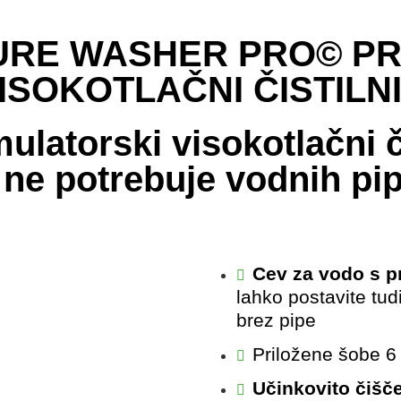
URE WASHER PRO© PR
ISOKOTLAČNI ČISTILN
ulatorski visokotlačni čis
ne potrebuje vodnih pip 
Cev za vodo s pr
lahko postavite tu
brez pipe
Priložene šobe 6
Učinkovito čišče