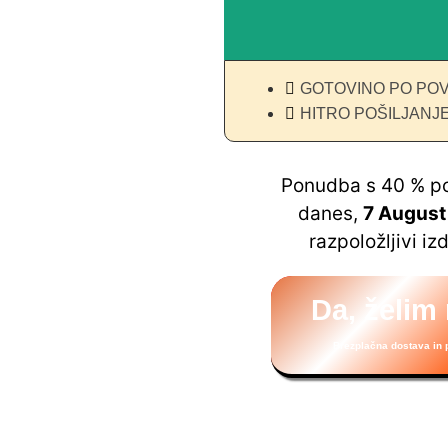
GOTOVINO PO PO
HITRO POŠILJANJ
Ponudba s 40 % p
danes,
7 Augus
razpoložljivi izd
Da, želim 
Brezplačna dostava in p