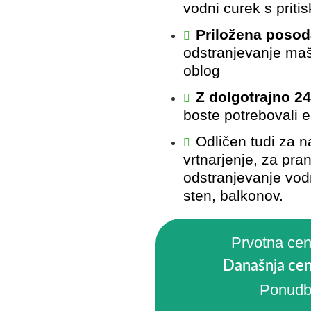
vodni curek s priti
Priložena posod
odstranjevanje ma
oblog
Z dolgotrajno 24
boste potrebovali e
Odličen tudi za 
vrtnarjenje, za pra
odstranjevanje vod
sten, balkonov.
Prvotna cen
Današnja cen
Ponudb