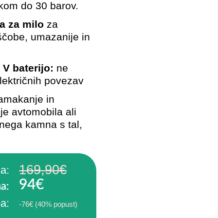
skom do 30 barov.
a za milo
za
ščobe, umazanije in
 V baterijo:
ne
lektričnih povezav
namakanje in
nje avtomobila ali
nega kamna s tal,
169,90€
a:
94€
a:
a:
-76€ (40% popust)