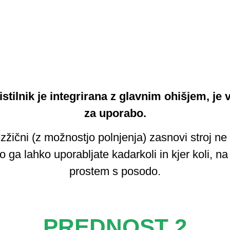
čistilnik je integrirana z glavnim ohišjem, j
za uporabo.
ezžični (z možnostjo polnjenja) zasnovi stroj 
o ga lahko uporabljate kadarkoli in kjer koli, na
prostem s posodo.
PREDNOST 2