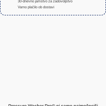
30-dnevno jamstvo za zadovoljstvo
Varno plačilo ob dostavi
Pressure Washer Pro© ni samo najmočnejši