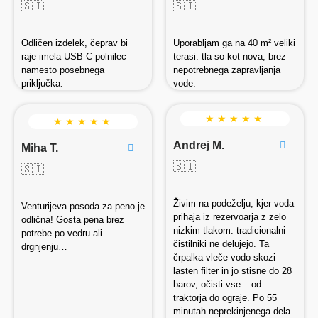
🇸🇮
🇸🇮
Odličen izdelek, čeprav bi
Uporabljam ga na 40 m² veliki
raje imela USB-C polnilec
terasi: tla so kot nova, brez
namesto posebnega
nepotrebnega zapravljanja
priključka.
vode.
★ ★ ★ ★ ★
★ ★ ★ ★ ★
Andrej M.
Miha T.
🇸🇮
🇸🇮
Živim na podeželju, kjer voda
Venturijeva posoda za peno je
prihaja iz rezervoarja z zelo
odlična! Gosta pena brez
nizkim tlakom: tradicionalni
potrebe po vedru ali
čistilniki ne delujejo. Ta
drgnjenju…
črpalka vleče vodo skozi
lasten filter in jo stisne do 28
barov, očisti vse – od
traktorja do ograje. Po 55
minutah neprekinjenega dela