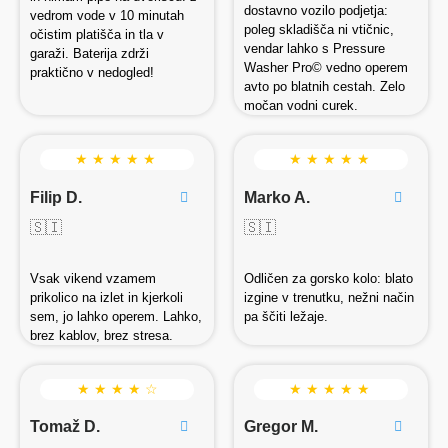
dostavno vozilo podjetja:
vedrom vode v 10 minutah
poleg skladišča ni vtičnic,
očistim platišča in tla v
vendar lahko s Pressure
garaži. Baterija zdrži
Washer Pro© vedno operem
praktično v nedogled!
avto po blatnih cestah. Zelo
močan vodni curek.
★ ★ ★ ★ ★
★ ★ ★ ★ ★
Filip D.
Marko A.
🇸🇮
🇸🇮
Vsak vikend vzamem
Odličen za gorsko kolo: blato
prikolico na izlet in kjerkoli
izgine v trenutku, nežni način
sem, jo lahko operem. Lahko,
pa ščiti ležaje.
brez kablov, brez stresa.
★ ★ ★ ★ ☆
★ ★ ★ ★ ★
Tomaž D.
Gregor M.