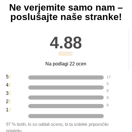
Ne verjemite samo nam –
poslušajte naše stranke!
4.88
Na podlagi 22 ocen
5
17
5
4
0
3
0
2
0
1
97 % tistih, ki so oddali oceno, bi ta izdelek priporočilo
prijatelju.