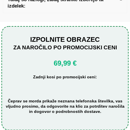
izdelek:
IZPOLNITE OBRAZEC
ZA NAROČILO PO PROMOCIJSKI CENI
69,99 €
Zadnji kosi po promocijski ceni:
Čeprav se morda prikaže neznana telefonska številka, vas
vljudno prosimo, da odgovorite na klic za potrditev naročila
in dogovor o podrobnostih dostave.