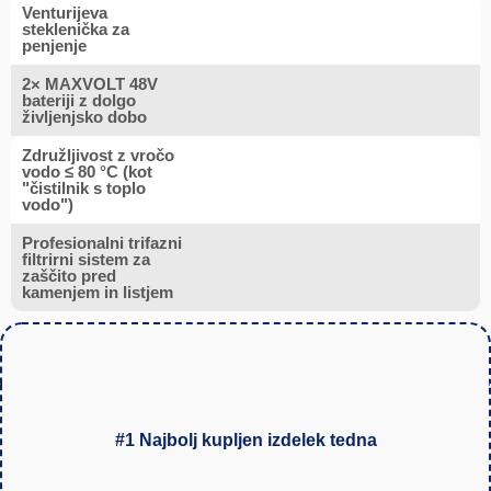
Venturijeva
steklenička za
penjenje
2× MAXVOLT 48V
bateriji z dolgo
življenjsko dobo
Združljivost z vročo
vodo ≤ 80 °C (kot
"čistilnik s toplo
vodo")
Profesionalni trifazni
filtrirni sistem za
zaščito pred
kamenjem in listjem
#1 Najbolj kupljen izdelek tedna