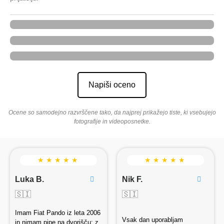
Zadovoljstvo
Kakovost
Rezultati
Napiši oceno
Ocene so samodejno razvrščene tako, da najprej prikažejo tiste, ki vsebujejo
fotografije in videoposnetke.
★ ★ ★ ★ ★
★ ★ ★ ★ ★
Luka B.
Nik F.
🇸🇮
🇸🇮
Imam Fiat Pando iz leta 2006
Vsak dan uporabljam
in nimam pipe na dvorišču: z