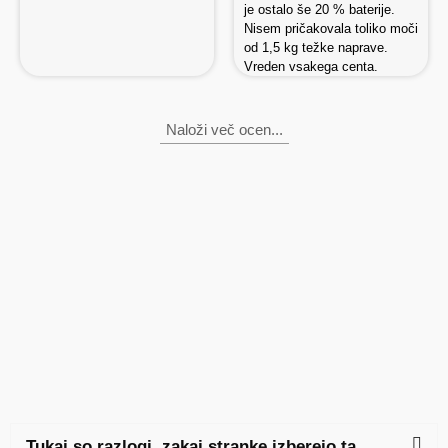
je ostalo še 20 % baterije.
Nisem pričakovala toliko moči
od 1,5 kg težke naprave.
Vreden vsakega centa.
Naloži več ocen...
Tukaj so razlogi, zakaj stranke izberejo ta