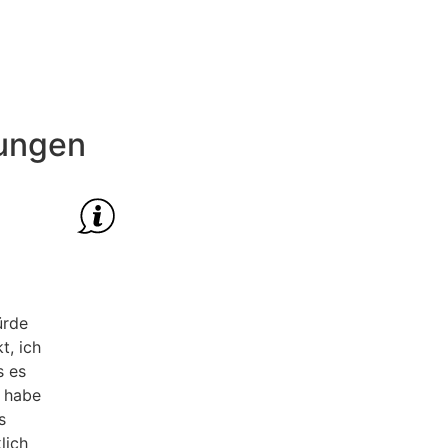
ungen
ürde
t, ich
s es
h habe
s
lich