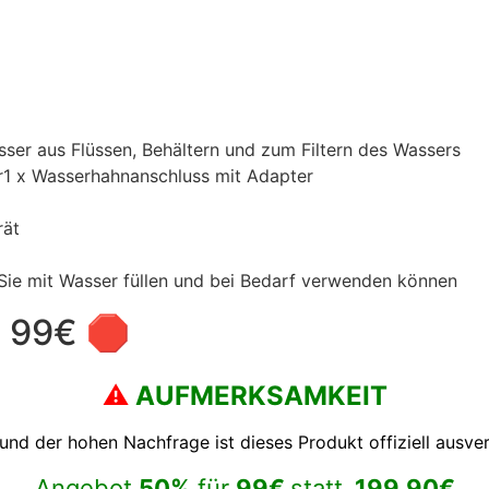
sser aus Flüssen, Behältern und zum Filtern des Wassers
r1 x Wasserhahnanschluss mit Adapter
rät
Sie mit Wasser füllen und bei Bedarf verwenden können
 99€ 🛑
⚠️
AUFMERKSAMKEIT
und der hohen Nachfrage ist dieses Produkt offiziell ausver
Angebot
50%
für
99€
statt
199,90€