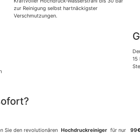
Kraftvoller Hochdruck-Wasserstrahl bis 30 bar
zur Reinigung selbst hartnäckigster
Verschmutzungen.
G
Der
15 
Ste
n
ofort?
en Sie den revolutionären
Hochdruckreiniger
für nur
99