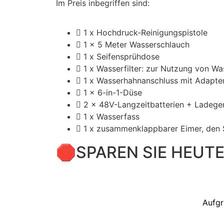
Im Preis inbegriffen sind:
1 x Hochdruck-Reinigungspistole
1 x 5 Meter Wasserschlauch
1 x Seifensprühdose
1 x Wasserfilter: zur Nutzung von Wa
1 x Wasserhahnanschluss mit Adapte
1 x 6-in-1-Düse
2 x 48V-Langzeitbatterien + Ladege
1 x Wasserfass
1 x zusammenklappbarer Eimer, den 
🛑SPAREN SIE HEUTE
Aufgr