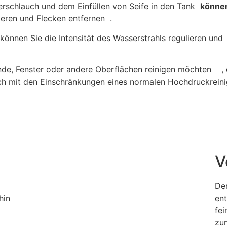
erschlauch und dem Einfüllen von Seife in den Tank
können
ieren und Flecken entfernen .
können Sie die Intensität des Wasserstrahls regulieren un
e, Fenster oder andere Oberflächen reinigen möchten , d
 sich mit den Einschränkungen eines normalen Hochdruckrein
V
Der
hin
ent
fei
zu