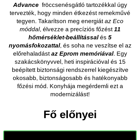
Advance
fröccsenésgátló tartozékkal úgy
tervezték, hogy minden étkezést remekművé
tegyen. Takarítson meg energiát
az Eco
móddal
, élvezze a precíziós főzést
11
hőmérséklet-beállítással
és
5
nyomásfokozattal
, és soha ne veszítse el az
előrehaladást
az Eprom memóriával
. Egy
szakácskönyvvel, heti inspirációval és 15
beépített biztonsági rendszerrel kiegészítve
okosabb, biztonságosabb és hatékonyabb
főzési mód. Konyhája megérdemli ezt a
modernizálást!
Fő előnyei