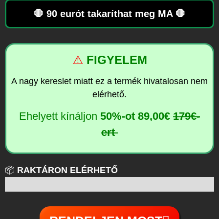
🛑 90 eurót takaríthat meg MA 🛑
⚠️
FIGYELEM
A nagy kereslet miatt ez a termék hivatalosan nem
elérhető.
Ehelyett kínáljon
50%-ot
89,00€
179€-
ert
📦
RAKTÁRON ELÉRHETŐ
6-tól 100-ig