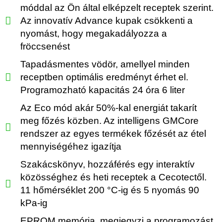
móddal az Ön által elképzelt receptek szerint.
Az innovatív Advance kupak csökkenti a
nyomást, hogy megakadályozza a
fröccsenést
Tapadásmentes vödör, amellyel minden
receptben optimális eredményt érhet el.
Programozható kapacitás 24 óra 6 liter
Az Eco mód akár 50%-kal energiát takarít
meg főzés közben. Az intelligens GMCore
rendszer az egyes termékek főzését az étel
mennyiségéhez igazítja
Szakácskönyv, hozzáférés egy interaktív
közösséghez és heti receptek a Cecotectől.
11 hőmérséklet 200 °C-ig és 5 nyomás 90
kPa-ig
EPROM memória, megjegyzi a programozást