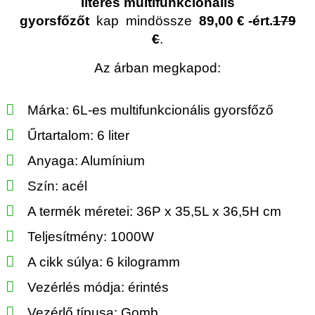
literes multifunkcionális
gyorsfőzőt
kap
mindössze
89,00 € -ért.
179
€
.
Az árban megkapod:
Márka: 6L-es multifunkcionális gyorsfőző
Űrtartalom: 6 liter
Anyaga: Alumínium
Szín: acél
A termék méretei: 36P x 35,5L x 36,5H cm
Teljesítmény: 1000W
A cikk súlya: 6 kilogramm
Vezérlés módja: érintés
Vezérlő típusa: Gomb