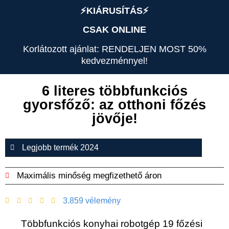
⚡️KIÁRUSÍTÁS⚡️
CSAK ONLINE
Korlátozott ajánlat: RENDELJEN MOST 50%
kedvezménnyel!
6 literes többfunkciós
gyorsfőző: az otthoni főzés
jövője!
Legjobb termék 2024
Maximális minőség megfizethető áron
3.859 vélemény
Többfunkciós konyhai robotgép 19 főzési