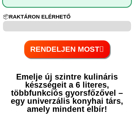
📦
RAKTÁRON ELÉRHETŐ
6-tól 100-ig
RENDELJEN MOST
Emelje új szintre kulináris
készségeit a 6 literes,
többfunkciós gyorsfőzővel –
egy univerzális konyhai társ,
amely mindent elbír!