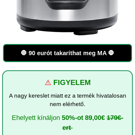
🛑 90 eurót takaríthat meg MA 🛑
⚠️
FIGYELEM
A nagy kereslet miatt ez a termék hivatalosan
nem elérhető.
Ehelyett kínáljon
50%-ot
89,00€
179€-
ert