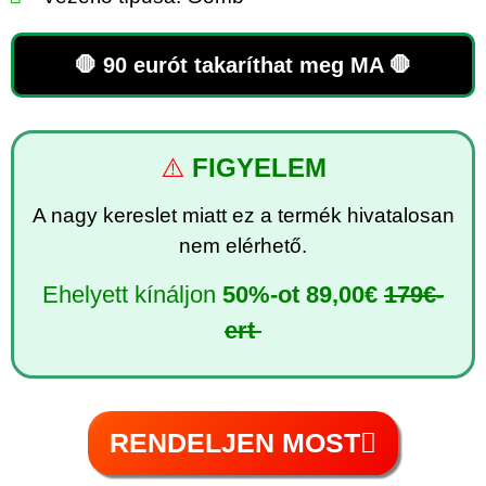
🛑 90 eurót takaríthat meg MA 🛑
⚠️
FIGYELEM
A nagy kereslet miatt ez a termék hivatalosan
nem elérhető.
Ehelyett kínáljon
50%-ot
89,00€
179€-
ert
RENDELJEN MOST