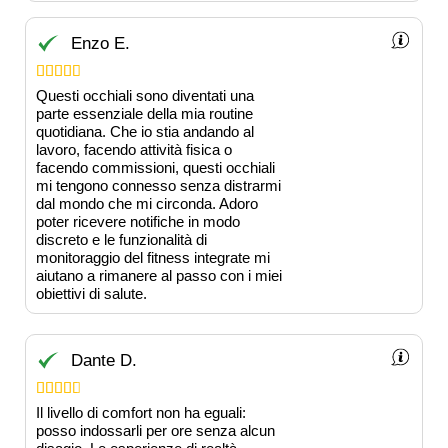
Enzo E.





Questi occhiali sono diventati una
parte essenziale della mia routine
quotidiana. Che io stia andando al
lavoro, facendo attività fisica o
facendo commissioni, questi occhiali
mi tengono connesso senza distrarmi
dal mondo che mi circonda. Adoro
poter ricevere notifiche in modo
discreto e le funzionalità di
monitoraggio del fitness integrate mi
aiutano a rimanere al passo con i miei
obiettivi di salute.
Dante D.





Il livello di comfort non ha eguali:
posso indossarli per ore senza alcun