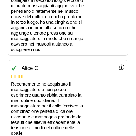
collegato. In secondo luogo, è dotato
di punte massaggianti aggiuntive che
penetrano direttamente nei muscoli
chiave del collo con cui ho problemi.
In terzo luogo, ha una cinghia che si
aggancia intorno alla schiena che
aggiunge ulteriore pressione sul
massaggiatore in modo che rimanga
davvero nei muscoli aiutando a
sciogliere i nodi.
Alice C





Recentemente ho acquistato il
massaggiatore e non posso
esprimere quanto abbia cambiato la
mia routine quotidiana. Il
massaggiatore per il collo fornisce la
combinazione perfetta di calore
rilassante e massaggio profondo dei
tessuti che allevia efficacemente la
tensione e i nodi del collo e delle
spalle.