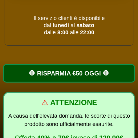
Il servizio clienti è disponibile
dal
lunedì
al
sabato
dalle
8:00
alle
22:00
🛑 RISPARMIA €50 OGGI 🛑
⚠️
ATTENZIONE
A causa dell’elevata domanda, le scorte di questo
prodotto sono ufficialmente esaurite.
Offerta
40%
a
79€
invece di
129,90€