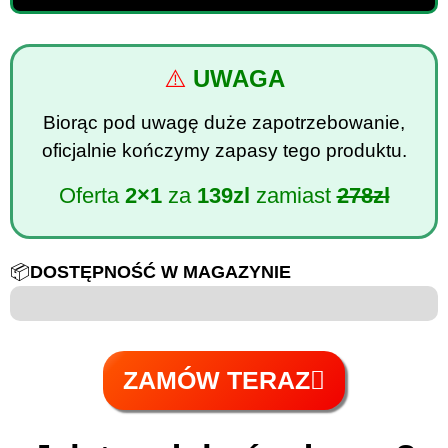
⚠️
UWAGA
Biorąc pod uwagę duże zapotrzebowanie,
oficjalnie kończymy zapasy tego produktu.
Oferta
2×1
za
139zl
zamiast
278zl
📦
DOSTĘPNOŚĆ W MAGAZYNIE
6 to 100
ZAMÓW TERAZ