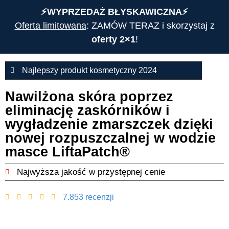
⚡️WYPRZEDAŻ BŁYSKAWICZNA⚡️
Oferta limitowana
: ZAMÓW TERAZ i skorzystaj z
oferty 2×1
!
Najlepszy produkt kosmetyczny 2024
Nawilżona skóra poprzez
eliminację zaskórników i
wygładzenie zmarszczek dzięki
nowej rozpuszczalnej w wodzie
masce LiftaPatch®
Najwyższa jakość w przystępnej cenie
7.853 recenzji