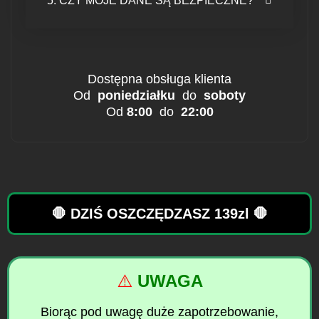
5: CZY MOJE DANE SĄ BEZPIECZNE?
Dostępna obsługa klienta
Od
poniedziałku
do
soboty
Od
8:00
do
22:00
🛑 DZIŚ OSZCZĘDZASZ 139zl 🛑
⚠️
UWAGA
Biorąc pod uwagę duże zapotrzebowanie,