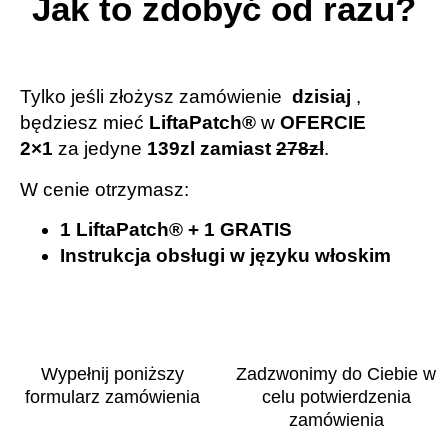
Jak to zdobyć od razu?
Tylko jeśli złożysz zamówienie
dzisiaj
,
będziesz mieć
LiftaPatch®
w
OFERCIE
2×1
za jedyne
139zl zamiast
278zl
.
W cenie otrzymasz:
1 LiftaPatch®️ + 1
GRATIS
Instrukcja obsługi w języku włoskim
Wypełnij poniższy
Zadzwonimy do Ciebie w
formularz zamówienia
celu potwierdzenia
zamówienia