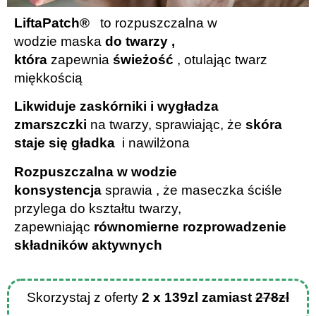
LiftaPatch®
to rozpuszczalna w
wodzie maska
​​do twarzy
,
która
zapewnia
świeżość
, otulając twarz
miękkością
Likwiduje zaskórniki i wygładza
zmarszczki
na twarzy, sprawiając, że
skóra
staje się gładka
i nawilżona
Rozpuszczalna w wodzie
konsystencja
sprawia , że ​​maseczka ściśle
przylega do kształtu twarzy,
zapewniając
równomierne rozprowadzenie
składników aktywnych
Skorzystaj z oferty
2 x 139zl
zamiast
278zl