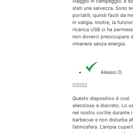
viaggio in campeggio, e s
stati una salvezza. Sono le
portatili, quindi facili da m
in valigia. Inoltre, la funzio
ricarica USB ci ha permess
non doverci preoccupare d
rimanere senza energia.
Alessio D.





Questo dispositivo è così
silenzioso e discreto. Lo 
nel nostro cortile durante i
barbecue e non disturba af
l’atmosfera. L’ampia coper