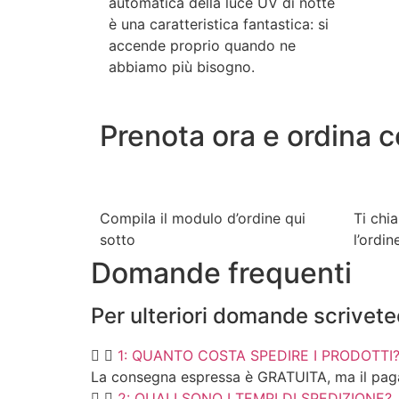
automatica della luce UV di notte
è una caratteristica fantastica: si
accende proprio quando ne
abbiamo più bisogno.
Prenota ora e ordina c
Compila il modulo d’ordine qui
Ti chi
sotto
l’ordin
Domande frequenti
Per ulteriori domande scriveteci
1: QUANTO COSTA SPEDIRE I PRODOTTI
La consegna espressa è GRATUITA, ma il paga
2: QUALI SONO I TEMPI DI SPEDIZIONE?