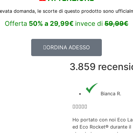
levata domanda, le scorte di questo prodotto sono ufficial
Offerta
50%
a
29,99€
invece di
59,99€
ORDINA ADESSO
3.859 recensi
Bianca R.





Ho portato con noi Eco L
ed Eco Rocket®️ durante il