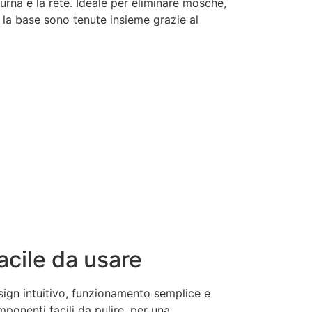
turna e la rete. Ideale per eliminare mosche,
e la base sono tenute insieme grazie al
acile da usare
ign intuitivo, funzionamento semplice e
ponenti facili da pulire, per una