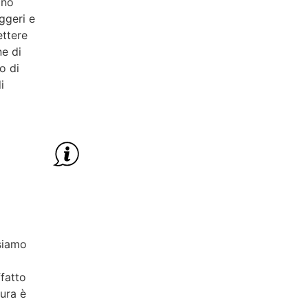
ono
ggeri e
ettere
ne di
o di
i
usiamo
fatto
tura è