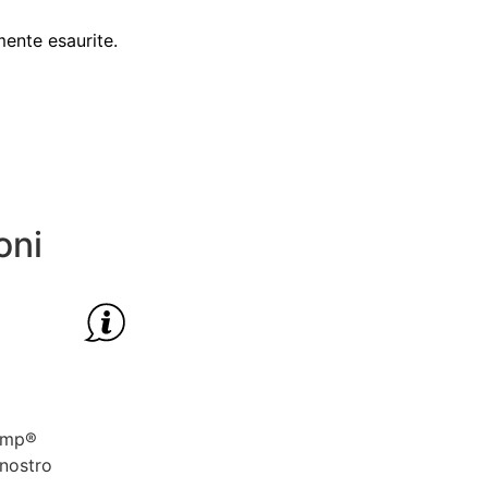
mente esaurite.
oni
amp®️
 nostro