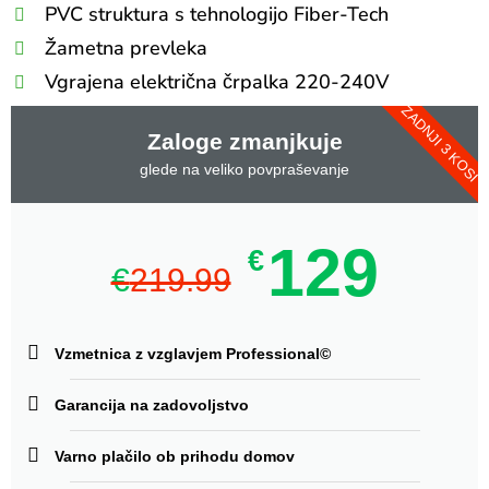
PVC struktura s tehnologijo Fiber-Tech
Žametna prevleka
Vgrajena električna črpalka 220-240V
ZADNJI 3 KOSI
Maksimalna obremenitev: 272 kg
Zaloge zmanjkuje
glede na veliko povpraševanje
129
€
€
219.99
Vzmetnica z vzglavjem Professional©
Garancija na zadovoljstvo
Varno plačilo ob prihodu domov