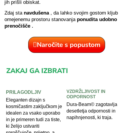
jih prišli obiskat.
Zdaj sta
navdušena
, da lahko svojim gostom kljub
omejenemu prostoru stanovanja
ponudita udobno
prenočišče .
Naročite s popustom
ZAKAJ GA IZBRATI
VZDRŽLJIVOST IN
PRILAGODLJIV
ODPORNOST
Eleganten dizajn s
Dura-Beam© zagotavlja
kosmičastim zaključkom je
desetletja odpornosti in
idealen za vsako uporabo
napihnjenosti, ki traja.
in je primeren tudi za tiste,
ki želijo ustvariti
sproščujoče, prijetno, a