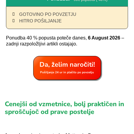
GOTOVINO PO POVZETJU
HITRO POŠILJANJE
Ponudba 40 % popusta poteče danes,
6 August 2026
–
zadnji razpoložljivi artikli ostajajo.
Da, želim naročiti!
Pošiljanje 24 ur in plačilo po povzetju
Cenejši od vzmetnice, bolj praktičen in
sproščujoč od prave postelje