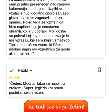
sem prijetno presenečen nad njegovo
kakovostjo in udobjem. Napihljivo
vzglavje nudi dodatno oporo za vašo
glavo in vrat ter zagotavlja miren
spanec. Poleg tega se vzmetnica
hitro napihne in jo je enostavno
shraniti, ko ni v uporabi. Moji gostje
so pohvalili njihovo udobno bivanje in
me vprašali, kje sem kupil vzmetnico.
Toplo priporočam vsem, ki iščejo
udobno napihljivo vzmetnico za goste
ali kampiranje.”
Paola F.





“Čeden. Močna. Takoj se napolni z
zrakom. Super. Izgleda kot prava
postelja. Zelo srečen.
Ja, tudi jaz si ga želim!