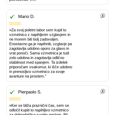
Mario D.





»Za svoj poletni tabor sem kupil to
vzmetnico z napihljivim vzglavjem in
ne morem biti bolj zadovoljen.
Enostavno ga je napihniti, vzglavje pa
zagotavlja udobno oporo za glavo in
vrat ponoči. Sama vzmetnica je tudi
zelo udobna in zagotavlja odlično
stabilnost med spanjem. Ta izdelek
priporočam vsakomur, ki išče udobno
in prenosljivo vzmetnico za svoje
avanture na prostem.”
Pierpaolo S.





»Ker se bliža praznični čas, sem se
odločil kupiti to napihljivo vzmetnico
za dobrodošlico svojim gostom. Bil