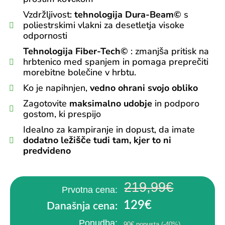
Vzdržljivost:
tehnologija Dura-Beam©
s
poliestrskimi vlakni za desetletja visoke
odpornosti
Tehnologija Fiber-Tech©
: zmanjša pritisk na
hrbtenico med spanjem in pomaga preprečiti
morebitne bolečine v hrbtu.
Ko je napihnjen,
vedno ohrani svojo obliko
Zagotovite
maksimalno udobje
in podporo
gostom, ki prespijo
Idealno za kampiranje in dopust, da imate
dodatno ležišče tudi tam, kjer to ni
predvideno
219,99€
Prvotna cena:
129€
Današnja cena:
Ponudba:
90€ popusta (-40%)