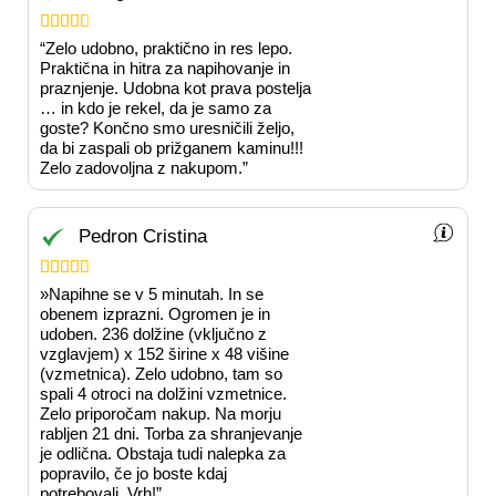





“Zelo udobno, praktično in res lepo.
Praktična in hitra za napihovanje in
praznjenje. Udobna kot prava postelja
… in kdo je rekel, da je samo za
goste? Končno smo uresničili željo,
da bi zaspali ob prižganem kaminu!!!
Zelo zadovoljna z nakupom.”
Pedron Cristina





»Napihne se v 5 minutah. In se
obenem izprazni. Ogromen je in
udoben. 236 dolžine (vključno z
vzglavjem) x 152 širine x 48 višine
(vzmetnica). Zelo udobno, tam so
spali 4 otroci na dolžini vzmetnice.
Zelo priporočam nakup. Na morju
rabljen 21 dni. Torba za shranjevanje
je odlična. Obstaja tudi nalepka za
popravilo, če jo boste kdaj
potrebovali. Vrh!”