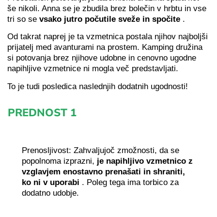
še nikoli. Anna se je zbudila brez bolečin v hrbtu in vse
tri so se
vsako jutro počutile sveže in spočite
.
Od takrat naprej je ta vzmetnica postala njihov najboljši
prijatelj med avanturami na prostem. Kamping družina
si potovanja brez njihove udobne in cenovno ugodne
napihljive vzmetnice ni mogla več predstavljati.
To je tudi posledica naslednjih dodatnih ugodnosti!
PREDNOST 1
Prenosljivost: Zahvaljujoč zmožnosti, da se
popolnoma izprazni,
je napihljivo vzmetnico z
vzglavjem enostavno prenašati in shraniti,
ko ni v uporabi
. Poleg tega ima torbico za
dodatno udobje.