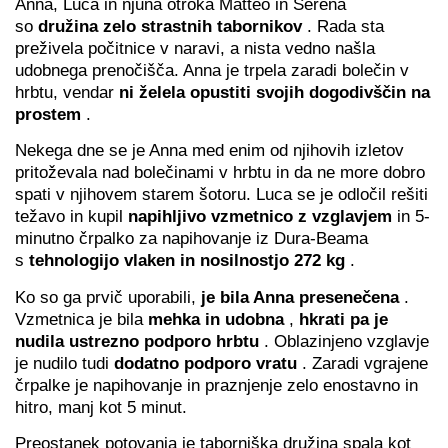
Anna, Luca in njuna otroka Matteo in Serena
so
družina zelo strastnih tabornikov
. Rada sta
preživela počitnice v naravi, a nista vedno našla
udobnega prenočišča. Anna je trpela zaradi bolečin v
hrbtu, vendar
ni želela opustiti svojih dogodivščin na
prostem
.
Nekega dne se je Anna med enim od njihovih izletov
pritoževala nad bolečinami v hrbtu in da ne more dobro
spati v njihovem starem šotoru. Luca se je odločil rešiti
težavo in kupil
napihljivo vzmetnico z vzglavjem
in 5-
minutno črpalko za napihovanje iz Dura-Beama
s
tehnologijo vlaken in nosilnostjo 272 kg
.
Ko so ga prvič uporabili,
je bila Anna presenečena
.
Vzmetnica je bila
mehka in udobna
,
hkrati pa je
nudila ustrezno podporo hrbtu
. Oblazinjeno vzglavje
je nudilo tudi
dodatno podporo vratu
. Zaradi vgrajene
črpalke je napihovanje in praznjenje zelo enostavno in
hitro, manj kot 5 minut.
Preostanek potovanja je taborniška družina spala kot