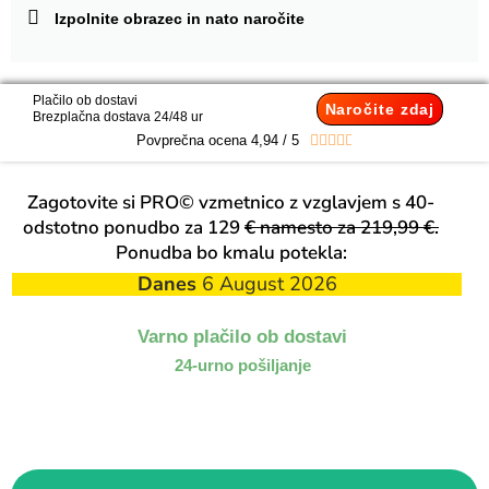
Izpolnite obrazec in nato naročite
Plačilo ob dostavi
Naročite zdaj
Brezplačna dostava 24/48 ur
Povprečna ocena 4,94 / 5





Zagotovite si PRO© vzmetnico z vzglavjem s 40-
odstotno ponudbo za 129
€ namesto za 219,99 €.
Ponudba bo kmalu potekla:
Danes
6 August 2026
Varno plačilo ob dostavi
24-urno pošiljanje