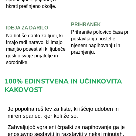
hkrati prefinjeno okolje.
PRIHRANEK
IDEJA ZA DARILO
Prihranite polovico časa pri
Najboljše darilo za ljudi, ki
postavljanju postelje,
imajo radi naravo, ki imajo
njenem napihovanju in
manjšo posest ali ki ljubeče
praznjenju.
gostijo svoje prijatelje in
sorodnike.
100% EDINSTVENA IN UČINKOVITA
KAKOVOST
Je popolna rešitev za tiste, ki iščejo udoben in
miren spanec, kjer koli že so.
Zahvaljujoč vgrajeni črpalki za napihovanje ga je
enostavno sestaviti in razstaviti v nekaj minutah,