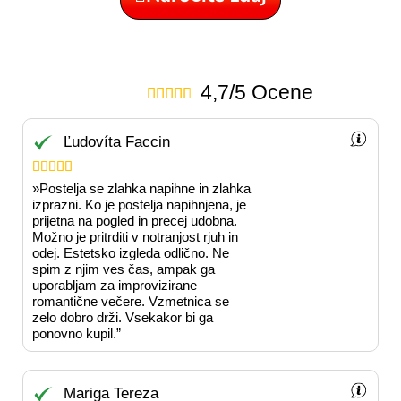
4,7/5 Ocene





Ľudovíta Faccin





»Postelja se zlahka napihne in zlahka
izprazni. Ko je postelja napihnjena, je
prijetna na pogled in precej udobna.
Možno je pritrditi v notranjost rjuh in
odej. Estetsko izgleda odlično. Ne
spim z njim ves čas, ampak ga
uporabljam za improvizirane
romantične večere. Vzmetnica se
zelo dobro drži. Vsekakor bi ga
ponovno kupil.”
Mariga Tereza