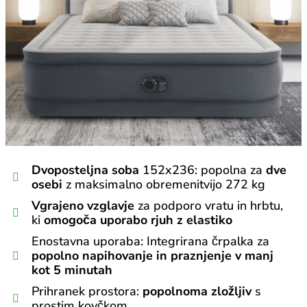
Dvoposteljna soba
152x236: popolna za
dve
osebi
z maksimalno obremenitvijo 272 kg
Vgrajeno vzglavje
za podporo vratu in hrbtu,
ki
omogoča uporabo rjuh z elastiko
Enostavna uporaba: Integrirana črpalka za
popolno napihovanje in praznjenje v manj
kot 5 minutah
Prihranek prostora:
popolnoma zložljiv
s
prostim kovčkom