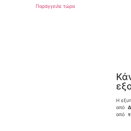
Παράγγειλε τώρα
Κά
εξ
Η εξυπ
από
Δ
από
τ