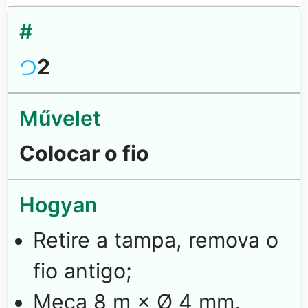
2
Colocar o fio
Retire a tampa, remova o
fio antigo;
Meça 8 m × Ø 4 mm,