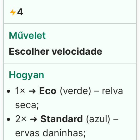
4
Escolher velocidade
1× ➜
Eco
(verde) – relva
seca;
2× ➜
Standard
(azul) –
ervas daninhas;