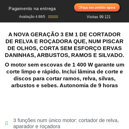
Faça seu pedido agora
Pagamento na entrega
Avaliação 4.88/5
Visitas 99.
121





A NOVA GERAÇÃO 3 EM 1 DE CORTADOR
DE RELVA E ROÇADORA QUE, NUM PISCAR
DE OLHOS, CORTA SEM ESFORÇO ERVAS
DANINHAS, ARBUSTOS, RAMOS E SILVADO.
O motor sem escovas de 1 400 W garante um
corte limpo e rápido. Inclui lâmina de corte e
discos para cortar ramos, relva, silvas,
arbustos e sebes. Autonomia de 9 horas
3 funções num único motor: cortador de relva,
aparador e roçadora