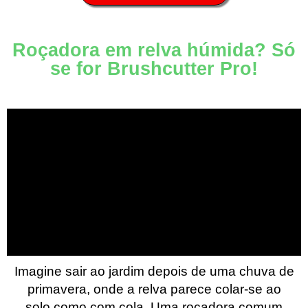
Roçadora em relva húmida? Só
se for Brushcutter Pro!
Imagine sair ao jardim depois de uma chuva de
primavera, onde a relva parece colar-se ao
solo como com cola. Uma roçadora comum