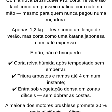
Com a nova Brushcutter Pro, cortar relva é tão
fácil como um passeio matinal com café na
mão — mesmo para quem nunca pegou numa
roçadora.
Apenas 1,2 kg — leve como um lenço de
verão, mas corta como uma katana japonesa
com café expresso.
E não, não é brinquedo:
✔️ Corta relva húmida após tempestade sem
emperrar;
✔️ Tritura arbustos e ramos até 4 cm num
instante;
✔️ Entra sob vegetação densa em zonas
difíceis — sem dobrar as costas.
A maioria dos motores brushless promete 30 %
mais eficiência — ótimo.