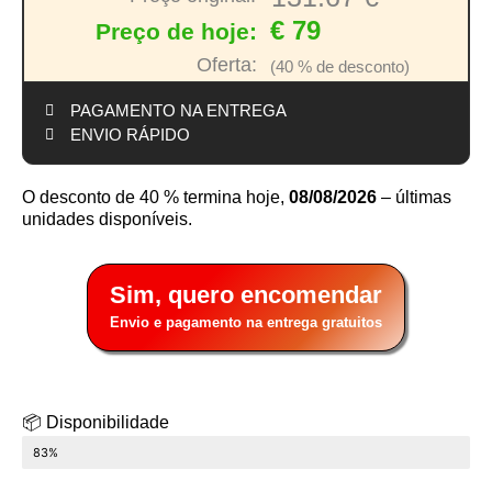
€ 79
Preço de hoje:
Oferta:
(40 % de desconto)
PAGAMENTO NA ENTREGA
ENVIO RÁPIDO
O desconto de 40 % termina hoje,
08/08/2026
– últimas
unidades disponíveis.
Sim, quero encomendar
Envio e pagamento na entrega gratuitos
📦 Disponibilidade
ÚLTIMAS 8 UNIDADES EM STOCK
83%