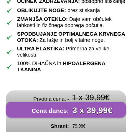
UČINEK ZADRŽEVANJA:
postopno stiskanje
OBLIKUJTE NOGE:
brez stiskanja
ZMANJŠA OTEKLO:
Daje vam občutek
lahkosti in fizičnega dobrega počutja.
SPODBUJANJE OPTIMALNEGA KRVNEGA
OTOKA:
Za lažje in bolj vitalne noge.
ULTRA ELASTIKA:
Primerna za velike
velikosti
100% DIHAČNA in
HIPOALERGENA
TKANINA
1 x 39,99€
Prvotna cena:
3 x 39,99€
Cena danes:
Shrani:
79,98€