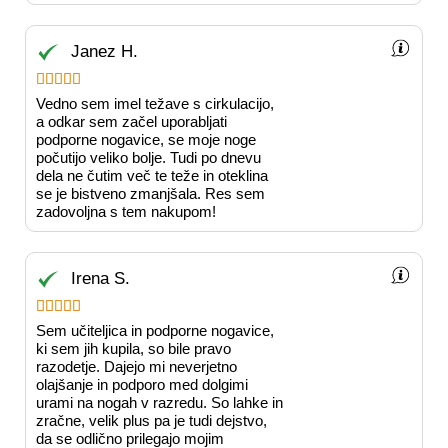
Janez H.





Vedno sem imel težave s cirkulacijo,
a odkar sem začel uporabljati
podporne nogavice, se moje noge
počutijo veliko bolje. Tudi po dnevu
dela ne čutim več te teže in oteklina
se je bistveno zmanjšala. Res sem
zadovoljna s tem nakupom!
Irena S.





Sem učiteljica in podporne nogavice,
ki sem jih kupila, so bile pravo
razodetje. Dajejo mi neverjetno
olajšanje in podporo med dolgimi
urami na nogah v razredu. So lahke in
zračne, velik plus pa je tudi dejstvo,
da se odlično prilegajo mojim