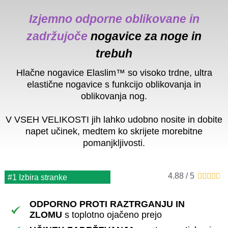
Izjemno odporne oblikovane in
zadržujoče
nogavice za noge in
trebuh
Hlačne nogavice Elaslim™ so visoko trdne, ultra
elastične nogavice s funkcijo oblikovanja in
oblikovanja nog.
V VSEH VELIKOSTI jih lahko udobno nosite in dobite
napet učinek, medtem ko skrijete morebitne
pomanjkljivosti.
4.88 / 5





#1 Izbira stranke
ODPORNO PROTI RAZTRGANJU IN
ZLOMU
s toplotno ojačeno prejo