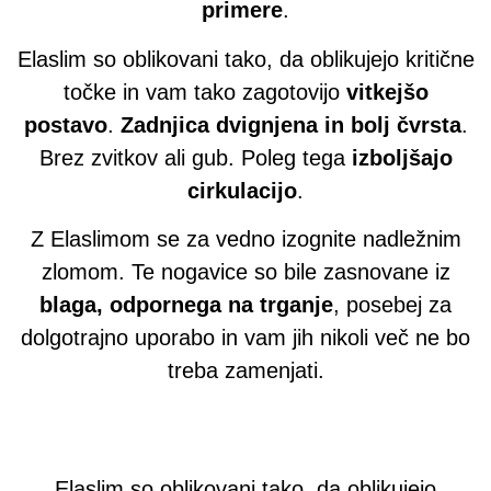
primere
.
Elaslim so oblikovani tako, da oblikujejo kritične
točke in vam tako zagotovijo
vitkejšo
postavo
.
Zadnjica dvignjena in bolj čvrsta
.
Brez zvitkov ali gub. Poleg tega
izboljšajo
cirkulacijo
.
Z Elaslimom se za vedno izognite nadležnim
zlomom. Te nogavice so bile zasnovane iz
blaga, odpornega na trganje
, posebej za
dolgotrajno uporabo in vam jih nikoli več ne bo
treba zamenjati.
Elaslim so oblikovani tako, da oblikujejo