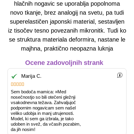
hlačnih nogavic se uporablja popolnoma
novo tkanje, brez analogij na svetu, pa tudi
superelastičen japonski material, sestavljen
iz tisočev tesno povezanih mikronitk. Tudi ko
se struktura materiala deformira, nastane le
majhna, praktično neopazna luknja
Ocene zadovoljnih strank
Marija C.





Sem bodoča mamica: »Med
nosečnostjo so bili otečeni gležnji
vsakodnevna težava. Zahvaljujoč
podpornim nogavicam sem našel
veliko udobja in manj utrujenosti.
Model, ki sem ga izbrala, je tako
udoben in svež, da včasih pozabim,
da jih nosim!