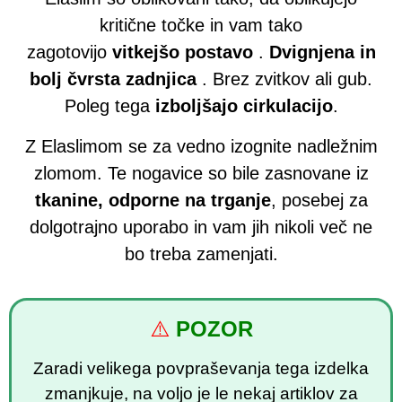
kritične točke in vam tako
zagotovijo
vitkejšo postavo
.
Dvignjena in
bolj čvrsta zadnjica
. Brez zvitkov ali gub.
Poleg tega
izboljšajo cirkulacijo
.
Z Elaslimom se za vedno izognite nadležnim
zlomom. Te nogavice so bile zasnovane iz
tkanine, odporne na trganje
, posebej za
dolgotrajno uporabo in vam jih nikoli več ne
bo treba zamenjati.
⚠️
POZOR
Zaradi velikega povpraševanja tega izdelka
zmanjkuje, na voljo je le nekaj artiklov za