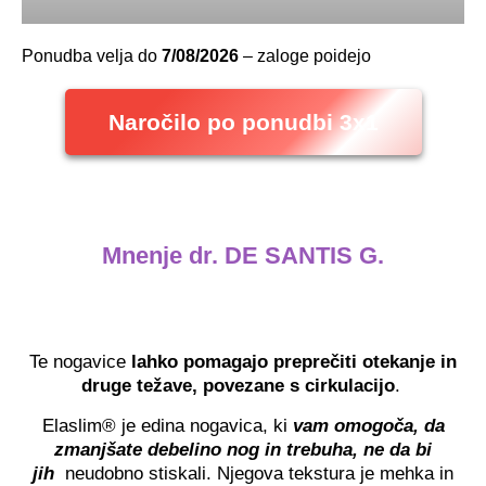
Ponudba velja do
7/08/2026
– zaloge poidejo
Naročilo po ponudbi 3x1
Mnenje dr. DE SANTIS G.
Te nogavice
lahko pomagajo preprečiti otekanje in
druge težave, povezane s cirkulacijo
.
Elaslim® je edina nogavica, ki
vam omogoča, da
zmanjšate debelino nog in trebuha, ne da bi
jih
neudobno stiskali. Njegova tekstura je mehka in