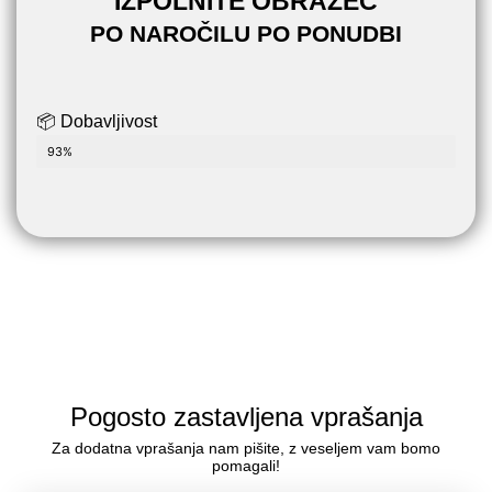
IZPOLNITE OBRAZEC
PO NAROČILU PO PONUDBI
📦 Dobavljivost
ZADNJI 4 KOSI NA ZALOGI
93%
Pogosto zastavljena vprašanja
Za dodatna vprašanja nam pišite, z veseljem vam bomo
pomagali!