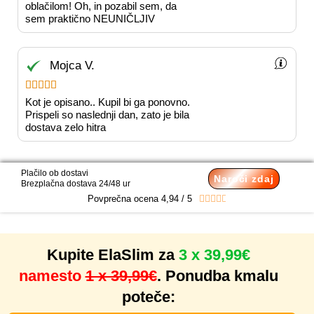
oblačilom! Oh, in pozabil sem, da
sem praktično NEUNIČLJIV
Mojca V.





Kot je opisano.. Kupil bi ga ponovno.
Prispeli so naslednji dan, zato je bila
dostava zelo hitra
Plačilo ob dostavi
Naroči zdaj
Brezplačna dostava 24/48 ur
Povprečna ocena 4,94 / 5





Kupite ElaSlim za
3 x 39,99€
namesto
1 x 39,99€
. Ponudba kmalu
poteče: