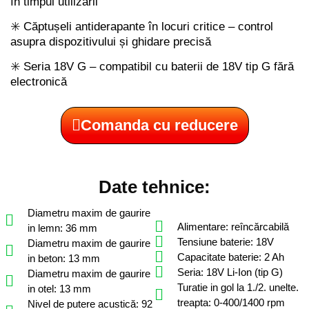
în timpul utilizării
✳️ Căptușeli antiderapante în locuri critice – control
asupra dispozitivului și ghidare precisă
✳️ Seria 18V G – compatibil cu baterii de 18V tip G fără
electronică
Comanda cu reducere
Date tehnice:
Diametru maxim de gaurire
Alimentare: reîncărcabilă
in lemn: 36 mm
Tensiune baterie: 18V
Diametru maxim de gaurire
Capacitate baterie: 2 Ah
in beton: 13 mm
Seria: 18V Li-Ion (tip G)
Diametru maxim de gaurire
Turatie in gol la 1./2. unelte.
in otel: 13 mm
treapta: 0-400/1400 rpm
Nivel de putere acustică: 92