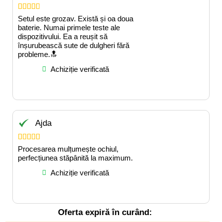





Setul este grozav. Există și oa doua
baterie. Numai primele teste ale
dispozitivului. Ea a reușit să
înșurubească sute de dulgheri fără
probleme.🔝
Achiziție verificată
Ajda





Procesarea mulțumește ochiul,
perfecțiunea stăpânită la maximum.
Achiziție verificată
Oferta expiră în curând: