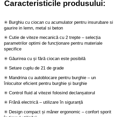
Caracteristicile produsului:
✳️ Burghiu cu ciocan cu acumulator pentru insurubare si
gaurire in lemn, metal si beton
✳️ Cutie de viteze mecanică cu 2 trepte – selecția
parametrilor optimi de funcționare pentru materiale
specifice
✳️ Găurirea cu și fără ciocan este posibilă
✳️ Setare cuplu de 21 de grade
✳️ Mandrina cu autoblocare pentru burghie – un
înlocuitor eficient pentru burghie și burghie
✳️ Control fluid al vitezei folosind declanșatorul
✳️ Frână electrică – utilizare în siguranță
✳️ Design compact și mâner ergonomic – confort sporit