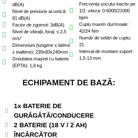
Frecvența șocului inactiv pe
dB(A)
1/2. viteza: 0-6000/21000
Nivel de presiune acustică:
bpm
81 dB(A)
Cuplu maxim dur/moale:
Factor de zgomot: 3dB(A)
42/24 Nm
Nivel de vibrații, foraj: ≤ 2,5
Număr de setări de cuplu:
m/s²
21
Dimensiuni (lungime x latime
Interval de montare suport:
x inaltime): 239x83x240mm
1,5-13 mm
Greutatea mașinii cu baterie
(EPTA): 1,8 kg
ECHIPAMENT DE BAZĂ:
1x BATERIE DE
GURĂGĂTĂ/CONDUCERE
2 BATERIE (18 V / 2 AH)
ÎNCĂRCĂTOR