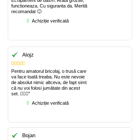
Echipament de basm. Arata grozav,
functioneaza. Cu siguranta da. Merită
recomandat 🙂
Achiziție verificată
Alojz





Pentru amatorul bricolaj, o trusă care
va face toată treaba. Nu este nevoie
de absolut nimic altceva, de fapt simt
că nu voi folosi jumătate din acest
set. 👍🏻😍”
Achiziție verificată
Bojan