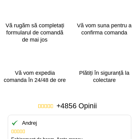
Vă rugăm să completați
Vă vom suna pentru a
formularul de comandă
confirma comanda
de mai jos
Vă vom expedia
Plătiți în siguranță la
comanda în 24/48 de ore
colectare
+4856 Opinii





Andrej




