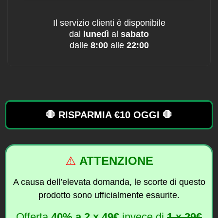
Il servizio clienti è disponibile
dal
lunedì
al
sabato
dalle
8:00
alle
22:00
🛑 RISPARMIA €10 OGGI 🛑
⚠️
ATTENZIONE
A causa dell’elevata domanda, le scorte di questo
prodotto sono ufficialmente esaurite.
Offerta
40%
a
2 x 49€
invece di
1 x 29€