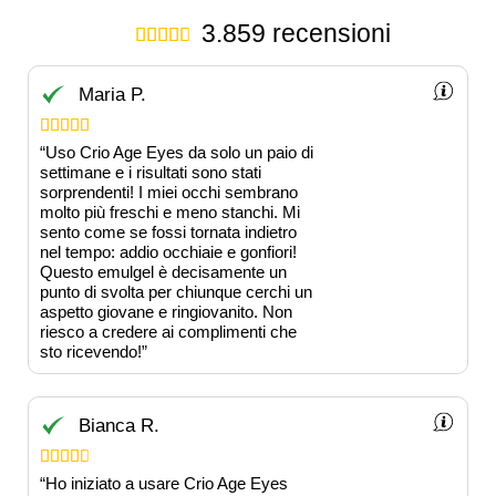
3.859 recensioni





Maria P.





“Uso Crio Age Eyes da solo un paio di
settimane e i risultati sono stati
sorprendenti! I miei occhi sembrano
molto più freschi e meno stanchi. Mi
sento come se fossi tornata indietro
nel tempo: addio occhiaie e gonfiori!
Questo emulgel è decisamente un
punto di svolta per chiunque cerchi un
aspetto giovane e ringiovanito. Non
riesco a credere ai complimenti che
sto ricevendo!”
Bianca R.





“Ho iniziato a usare Crio Age Eyes