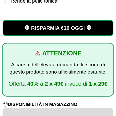
Rende la pelle tonica
🛑 RISPARMIA €10 OGGI 🛑
⚠️
ATTENZIONE
A causa dell’elevata domanda, le scorte di
questo prodotto sono ufficialmente esaurite.
Offerta
40%
a
2 x 49€
invece di
1 x 29€
📦
DISPONIBILITÀ IN MAGAZZINO
6 su 100