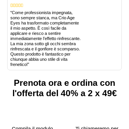





“Come professionista impegnata,
sono sempre stanca, ma Crio Age
Eyes ha trasformato completamente
il mio aspetto. È così facile da
applicare e riesco a sentire
immediatamente l’effetto rinfrescante.
La mia zona sotto gli occhi sembra
rinfrescata e il gonfiore è scomparso.
Questo prodotto è fantastico per
chiunque abbia uno stile di vita
frenetico!”
Prenota ora e ordina con
l'offerta del 40% a 2 x 49€
Compila il modulo
Ti chiameremo per