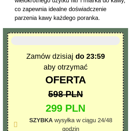
wielokrotnego użytku filtr i miarka do kawy,
co zapewnia idealne doświadczenie
parzenia kawy każdego poranka.
Ostatnie dostępne sztuki
Zamów dzisiaj
do 23:59
aby otrzymać
OFERTA
598 PLN
299 PLN
SZYBKA
wysyłka w ciągu 24/48
godzin