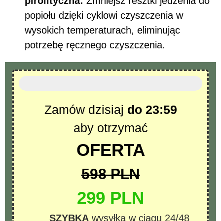
pirolityczna:
Zmniejsz resztki jedzenia do
popiołu dzięki cyklowi czyszczenia w
wysokich temperaturach, eliminując
potrzebę ręcznego czyszczenia.
Ostatnie dostępne sztuki
Zamów dzisiaj
do 23:59
aby otrzymać
OFERTA
598 PLN
299 PLN
SZYBKA
wysyłka w ciągu 24/48