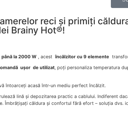
amerelor reci și primiți căldur
ei Brainy Hot®️!
e până la 2000 W
, acest
încălzitor cu 9 elemente
transfor
ecomandă
ușor
de utilizat
, poți personaliza temperatura dup
ă întoarceți acasă într-un mediu perfect încălzit.
rulează lină și depozitarea practic a cablului. Indiferent d
. Îmbrățișați căldura și confortul fără efort – soluția dvs. i