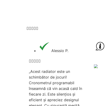





Alessio P.





„Acest radiator este un
schimbător de jocuri!
Cronometrul programabil
înseamnă că vin acasă cald în
fiecare zi. Este silențios și
eficient și apreciez designul
elegant. Cu siguranță merită