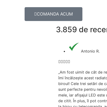
COMANDA ACUM
3.859 de rece
Antonio R.





„Am fost uimit de cât de r
îmi încălzește acest radiat
biroul! Cele trei setări de 
sunt perfecte pentru nevoi
mele, iar afișajul LED este 
de citit. În plus, îl pot cont
la birou cu telecomanda, a