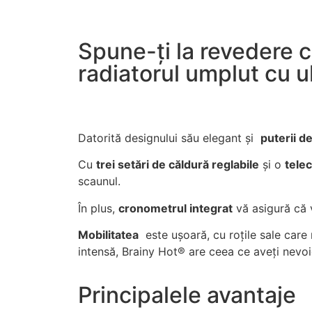
Spune-ți la revedere c
radiatorul umplut cu ul
Datorită designului său elegant și
puterii d
Cu
trei
setări
de căldură
reglabile
și o
tel
scaunul.
În plus,
cronometrul integrat
vă asigură că v
Mobilitatea
este ușoară, cu roțile sale care 
intensă, Brainy Hot®️ are ceea ce aveți nevoie
Principalele avantaje