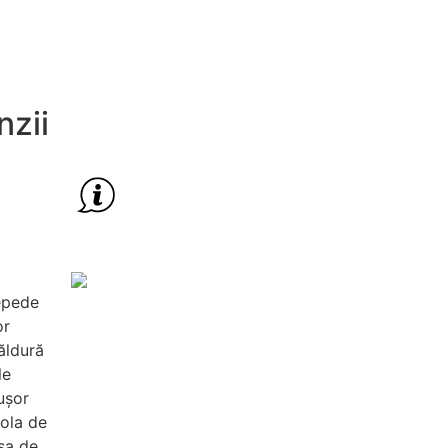
nzii
epede
or
căldură
le
ușor
rola de
șa de