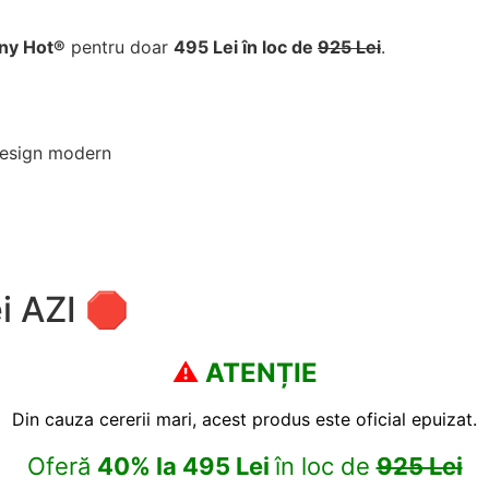
ny Hot®️
pentru doar
495 Lei în loc de
925 Lei
.
 design modern
i AZI 🛑
⚠️
ATENȚIE
Din cauza cererii mari, acest produs este oficial epuizat.
Oferă
40%
la
495 Lei
în loc de
925 Lei