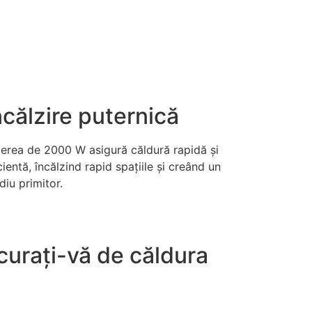
ncălzire puternică
erea de 2000 W asigură căldură rapidă și
cientă, încălzind rapid spațiile și creând un
iu primitor.
curați-vă de căldura