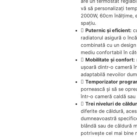
are un termostat reglabil
vă să personalizați temp
2000W, 60cm înălțime, es
spațiu.
Puternic și eficient:
cu
radiatorul asigură o încă
combinată cu un design o
mediu confortabil în câ
Mobilitate și confort:
ușoară dintr-o cameră în
adaptabilă nevoilor dum
Temporizator program
pornească și să se oprea
într-o cameră caldă sau 
Trei niveluri de căldu
diferite de căldură, ace
dumneavoastră specifice
blândă sau de căldură ma
potrivește cel mai bine