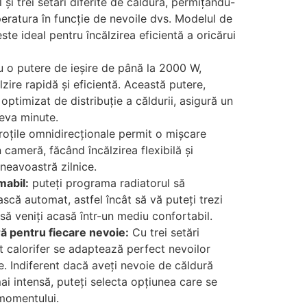
 și trei setări diferite de căldură, permițându-
eratura în funcție de nevoile dvs. Modelul de
te ideal pentru încălzirea eficientă a oricărui
 o putere de ieșire de până la 2000 W,
lzire rapidă și eficientă. Această putere,
ptimizat de distribuție a căldurii, asigură un
teva minute.
roțile omnidirecționale permit o mișcare
 cameră, făcând încălzirea flexibilă și
neavoastră zilnice.
abil:
puteți programa radiatorul să
scă automat, astfel încât să vă puteți trezi
să veniți acasă într-un mediu confortabil.
ră pentru fiecare nevoie:
Cu trei setări
st calorifer se adaptează perfect nevoilor
. Indiferent dacă aveți nevoie de căldură
i intensă, puteți selecta opțiunea care se
 momentului.