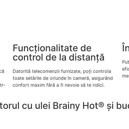
Funcționalitate de
Î
control de la distanță
Put
efi
că
Datorită telecomenzii furnizate, poți controla
med
toate setările de oriunde în cameră, asigurând
tr-
confort maxim fără a fi nevoie să te ridici.
rul cu ulei Brainy Hot®️ și bu