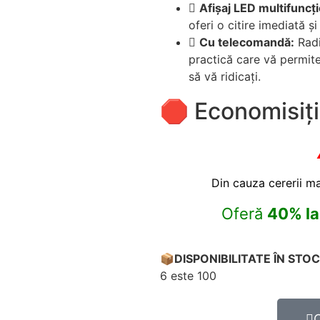
Afișaj LED multifuncți
oferi o citire imediată și 
Cu telecomandă:
Radi
practică care vă permite 
să vă ridicați.
🛑 Economisiți
Din cauza cererii ma
Oferă
40%
l
📦
DISPONIBILITATE ÎN STOC
6 este 100