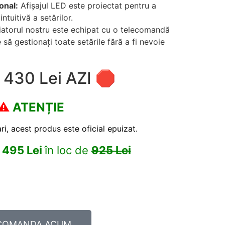
onal:
Afișajul LED este proiectat pentru a
intuitivă a setărilor.
atorul nostru este echipat cu o telecomandă
să gestionați toate setările fără a fi nevoie
 430 Lei AZI 🛑
⚠️
ATENȚIE
ri, acest produs este oficial epuizat.
a
495 Lei
în loc de
925 Lei
COMANDA ACUM