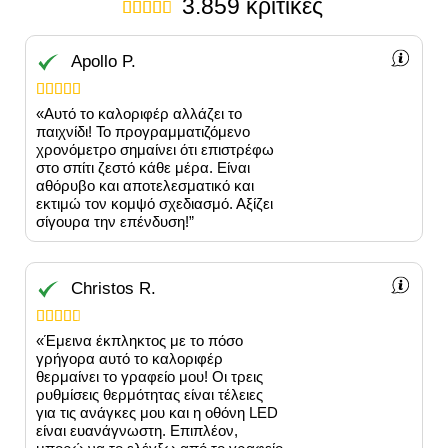
3.859 κριτικές





Apollo P.





«Αυτό το καλοριφέρ αλλάζει το
παιχνίδι! Το προγραμματιζόμενο
χρονόμετρο σημαίνει ότι επιστρέφω
στο σπίτι ζεστό κάθε μέρα. Είναι
αθόρυβο και αποτελεσματικό και
εκτιμώ τον κομψό σχεδιασμό. Αξίζει
σίγουρα την επένδυση!”
Christos R.





«Έμεινα έκπληκτος με το πόσο
γρήγορα αυτό το καλοριφέρ
θερμαίνει το γραφείο μου! Οι τρεις
ρυθμίσεις θερμότητας είναι τέλειες
για τις ανάγκες μου και η οθόνη LED
είναι ευανάγνωστη. Επιπλέον,