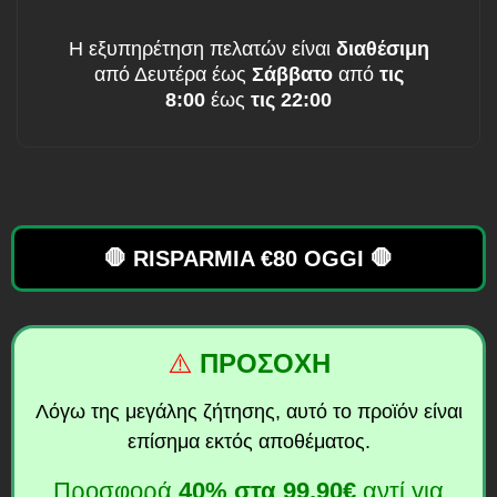
Η εξυπηρέτηση πελατών είναι
διαθέσιμη
από Δευτέρα έως
Σάββατο
από
τις
8:00
έως
τις 22:00
🛑 RISPARMIA €80 OGGI 🛑
⚠️
ΠΡΟΣΟΧΗ
Λόγω της μεγάλης ζήτησης, αυτό το προϊόν είναι
επίσημα εκτός αποθέματος.
Προσφορά
40%
στα
99,90€
αντί για