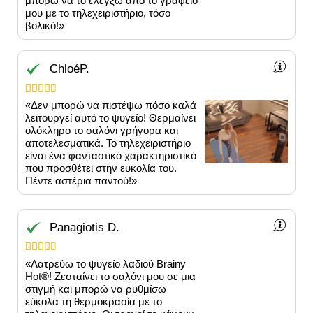
μπορώ να το ελέγξω από το γραφείο
μου με το τηλεχειριστήριο, τόσο
βολικό!»
ChloéP.





«Δεν μπορώ να πιστέψω πόσο καλά
λειτουργεί αυτό το ψυγείο! Θερμαίνει
ολόκληρο το σαλόνι γρήγορα και
αποτελεσματικά. Το τηλεχειριστήριο
είναι ένα φανταστικό χαρακτηριστικό
που προσθέτει στην ευκολία του.
Πέντε αστέρια παντού!»
Panagiotis D.





«Λατρεύω το ψυγείο λαδιού Brainy
Hot®️! Ζεσταίνει το σαλόνι μου σε μια
στιγμή και μπορώ να ρυθμίσω
εύκολα τη θερμοκρασία με το