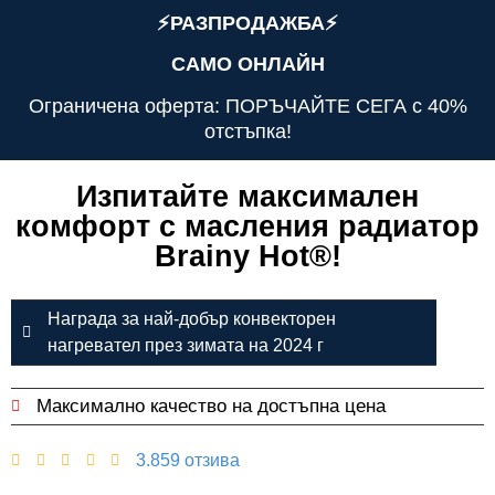
⚡️РАЗПРОДАЖБА⚡️
САМО ОНЛАЙН
Ограничена оферта: ПОРЪЧАЙТЕ СЕГА с 40%
отстъпка!
Изпитайте максимален
комфорт с масления радиатор
Brainy Hot®️!
Награда за най-добър конвекторен
нагревател през зимата на 2024 г
Максимално качество на достъпна цена
3.859 отзива