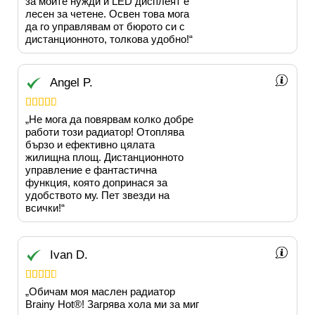
за моите нужди и LED дисплеят е
лесен за четене. Освен това мога
да го управлявам от бюрото си с
дистанционното, толкова удобно!“
Angel P.





„Не мога да повярвам колко добре
работи този радиатор! Отоплява
бързо и ефективно цялата
жилищна площ. Дистанционното
управление е фантастична
функция, която допринася за
удобството му. Пет звезди на
всички!“
Ivan D.





„Обичам моя маслен радиатор
Brainy Hot®️! Загрява хола ми за миг