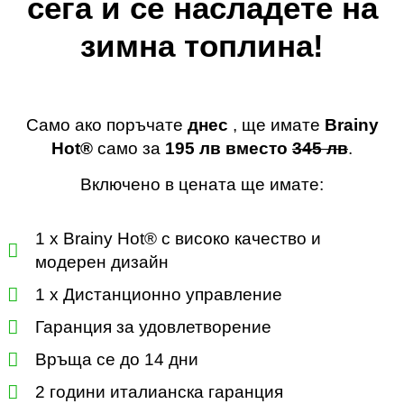
сега и се насладете на
зимна топлина!
Само ако поръчате
днес
, ще имате
Brainy
Hot®️
само за
195 лв
вместо
345 лв
.
Включено в цената ще имате:
1 x Brainy Hot® с високо качество и
модерен дизайн
1 x Дистанционно управление
Гаранция за удовлетворение
Връща се до 14 дни
2 години италианска гаранция