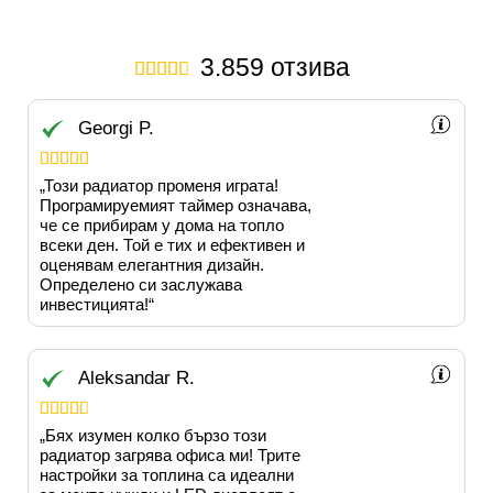
3.859 отзива





Georgi P.





„Този ​​радиатор променя играта!
Програмируемият таймер означава,
че се прибирам у дома на топло
всеки ден. Той е тих и ефективен и
оценявам елегантния дизайн.
Определено си заслужава
инвестицията!“
Aleksandar R.





„Бях изумен колко бързо този
радиатор загрява офиса ми! Трите
настройки за топлина са идеални