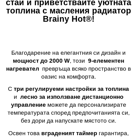
стаи и приветствайте уютната
топлина с масления радиатор
Brainy Hot®️!
Благодарение на елегантния си дизайн и
мощност до 2000 W
, този
9-елементен
нагревател
превръща всяко пространство в
оазис на комфорта.
С
три
регулируеми
настройки
за топлина
и
лесно
за използване
дистанционно
управление
можете да персонализирате
температурата според предпочитанията си,
без дори да напускате мястото си.
Освен това
вграденият таймер
гарантира,