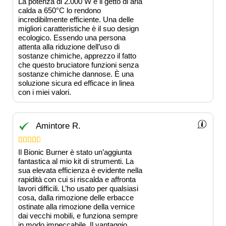
La potenza di 2.000 W e il getto di aria
calda a 650°C lo rendono
incredibilmente efficiente. Una delle
migliori caratteristiche è il suo design
ecologico. Essendo una persona
attenta alla riduzione dell’uso di
sostanze chimiche, apprezzo il fatto
che questo bruciatore funzioni senza
sostanze chimiche dannose. È una
soluzione sicura ed efficace in linea
con i miei valori.
Amintore R.





Il Bionic Burner è stato un’aggiunta
fantastica al mio kit di strumenti. La
sua elevata efficienza è evidente nella
rapidità con cui si riscalda e affronta
lavori difficili. L’ho usato per qualsiasi
cosa, dalla rimozione delle erbacce
ostinate alla rimozione della vernice
dai vecchi mobili, e funziona sempre
in modo impeccabile. Il vantaggio