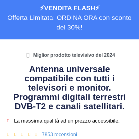
⚡️VENDITA FLASH⚡️
Offerta Limitata: ORDINA ORA con sconto
del 30%!
Miglior prodotto televisivo del 2024
Antenna universale
compatibile con tutti i
televisori e monitor.
Programmi digitali terrestri
DVB-T2 e canali satellitari.
La massima qualità ad un prezzo accessibile.
7853 recensioni