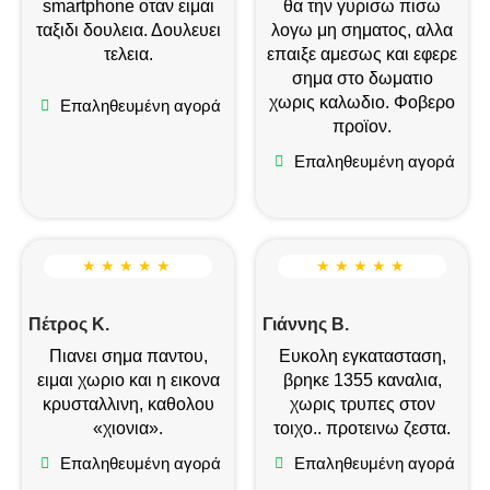
smartphone οταν ειμαι
θα την γυρισω πισω
ταξιδι δουλεια. Δουλευει
λογω μη σηματος, αλλα
τελεια.
επαιξε αμεσως και εφερε
σημα στο δωματιο
χωρις καλωδιο. Φοβερο
Επαληθευμένη αγορά
προϊον.
Επαληθευμένη αγορά
★ ★ ★ ★ ★
★ ★ ★ ★ ★
Πέτρος Κ.
Γιάννης Β.
Πιανει σημα παντου,
Ευκολη εγκατασταση,
ειμαι χωριο και η εικονα
βρηκε 1355 καναλια,
κρυσταλλινη, καθολου
χωρις τρυπες στον
«χιονια».
τοιχο.. προτεινω ζεστα.
Επαληθευμένη αγορά
Επαληθευμένη αγορά