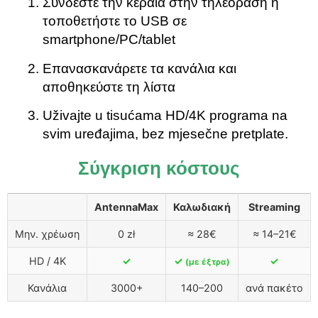
Συνδέστε την κεραία στην τηλεόραση ή
τοποθετήστε το USB σε
smartphone/PC/tablet
Επανασκανάρετε τα κανάλια και
αποθηκεύστε τη λίστα
Uživajte u tisućama HD/4K programa na
svim uređajima, bez mjesečne pretplate.
Σύγκριση κόστους
AntennaMax
Καλωδιακή
Streaming
Μην. χρέωση
0 zł
≈ 28€
≈ 14–21€
HD / 4K
✓
✓
✓
(με έξτρα)
Κανάλια
3000+
140–200
ανά πακέτο