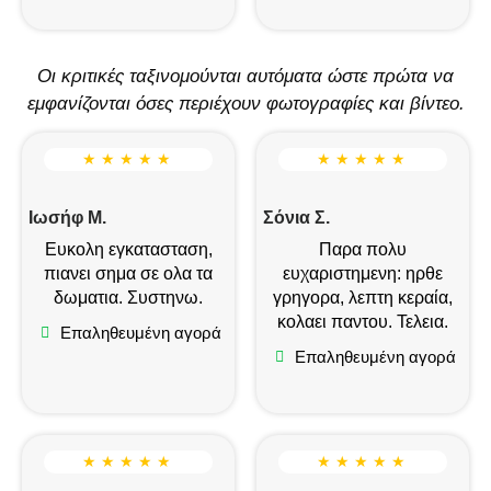
Οι κριτικές ταξινομούνται αυτόματα ώστε πρώτα να
εμφανίζονται όσες περιέχουν φωτογραφίες και βίντεο.
★ ★ ★ ★ ★
★ ★ ★ ★ ★
Ιωσήφ Μ.
Σόνια Σ.
Ευκολη εγκατασταση,
Παρα πολυ
πιανει σημα σε ολα τα
ευχαριστημενη: ηρθε
δωματια. Συστηνω.
γρηγορα, λεπτη κεραία,
κολαει παντου. Τελεια.
Επαληθευμένη αγορά
Επαληθευμένη αγορά
★ ★ ★ ★ ★
★ ★ ★ ★ ★